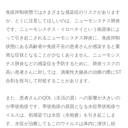
免疫抑制状態ではさまざまな感染症のリスクがあります
が、とくに注意してほしいのは、ニューモシスチス肺炎
です。ニューモシスチス・イロベチイという病原体によ
って引き起こされるニューモシスチス肺炎に、免疫抑制
状態にある高齢者や免疫不全の患者さんが感染すると重
篤な症状となることが少なくありません。ニューモシス
チス肺炎などの感染症を予防するために、肺炎リスクの
高い患者さんに対しては、潰瘍性大腸炎の治療の際にST
合剤を投与して対処することがあります。
また、患者さんのQOL（生活の質）への影響が大きいの
が帯状疱疹です。帯状疱疹の原因となる水痘帯状疱疹ウ
イルスは、初感染では水痘（水疱瘡）を引き起こしま
す。水痘が治癒してもこのウイルスは体内に潜伏し続