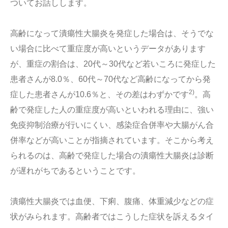
ついてお話しします。
高齢になって潰瘍性大腸炎を発症した場合は、そうでな
い場合に比べて重症度が高いというデータがあります
が、重症の割合は、20代～30代など若いころに発症した
患者さんが8.0％、60代～70代など高齢になってから発
2)
症した患者さんが10.6％と、その差はわずかです
。高
齢で発症した人の重症度が高いといわれる理由に、強い
免疫抑制治療が行いにくい、感染症合併率や大腸がん合
併率などが高いことが指摘されています。そこから考え
られるのは、高齢で発症した場合の潰瘍性大腸炎は診断
が遅れがちであるということです。
潰瘍性大腸炎では血便、下痢、腹痛、体重減少などの症
状がみられます。高齢者ではこうした症状を訴えるタイ