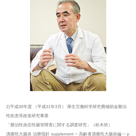
2)平成30年度 （平成31年3⽉） 厚⽣労働科学研究費補助⾦難治
性疾患等政策研究事業
「難治性炎症性腸管障害に関する調査研究」（鈴⽊班）
潰瘍性⼤腸炎 治療指針 supplement ─ ⾼齢者潰瘍性⼤腸炎編 ─ p